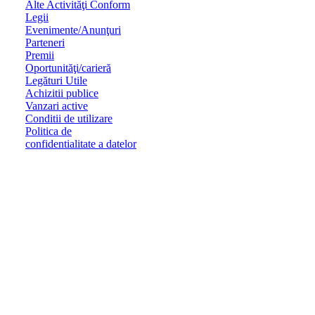
Alte Activităţi Conform
Legii
Evenimente/Anunţuri
Parteneri
Premii
Oportunităţi/carieră
Legături Utile
Achizitii publice
Vanzari active
Conditii de utilizare
Politica de
confidentialitate a datelor