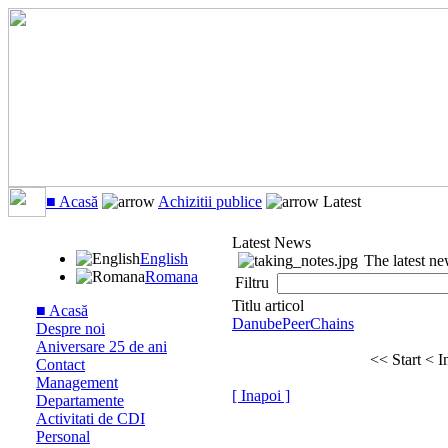
■ Acasă
Achizitii publice
Latest
Latest News
English
The latest n
Romana
Filtru
Titlu articol
■ Acasă
DanubePeerChains
Despre noi
Aniversare 25 de ani
<< Start
< I
Contact
Management
[ Inapoi ]
Departamente
Activitati de CDI
Personal