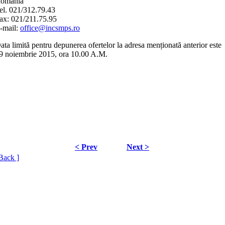
omania
el. 021/312.79.43
ax: 021/211.75.95
-mail:
office@incsmps.ro
ata limită pentru depunerea ofertelor la adresa menționată anterior este
9 noiembrie 2015, ora 10.00 A.M.
< Prev
Next >
Back ]