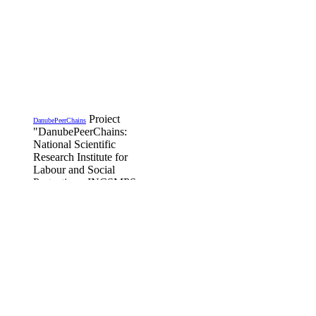
Proiect
DanubePeerChains
"DanubePeerChains:
National Scientific
Research Institute for
Labour and Social
Protection - INCSMPS,
is Romanian partner in
the project funded by the
Transregational Interreg
Danube Program,
DanubePeerChains,
DTP3-497-1.2
Details...