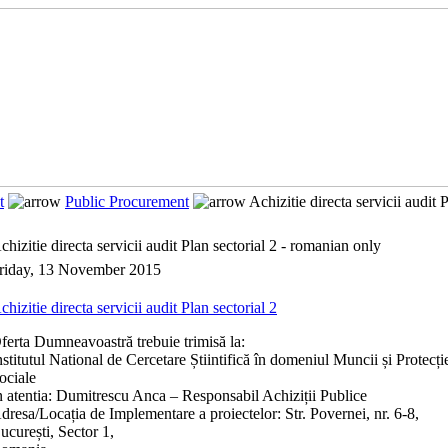
t
Public Procurement
Achizitie directa servicii audit 
chizitie directa servicii audit Plan sectorial 2 - romanian only
riday, 13 November 2015
chizitie directa servicii audit Plan sectorial 2
ferta Dumneavoastră trebuie trimisă la:
nstitutul National de Cercetare Știintifică în domeniul Muncii și Protecți
ociale
n atentia: Dumitrescu Anca – Responsabil Achiziții Publice
dresa/Locația de Implementare a proiectelor: Str. Povernei, nr. 6-8,
ucurești, Sector 1,