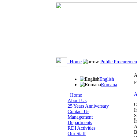
Home
Public Procuremen
A
English
F
Romana
A
Home
About Us
O
25 Years Anniversary
I
Contact Us
S
Management
Î
Departments
A
RDI Activities
B
Our Staff