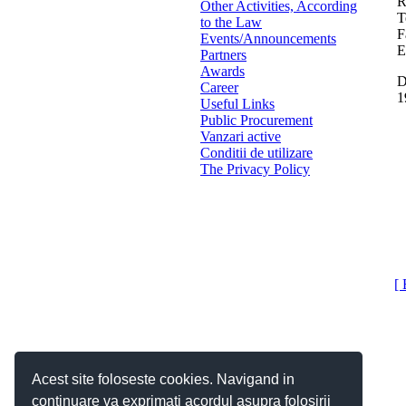
R
Other Activities, According
T
to the Law
F
Events/Announcements
E
Partners
Awards
D
Career
1
Useful Links
Public Procurement
Vanzari active
Conditii de utilizare
The Privacy Policy
[ 
Acest site foloseste cookies. Navigand in
continuare va exprimati acordul asupra folosirii