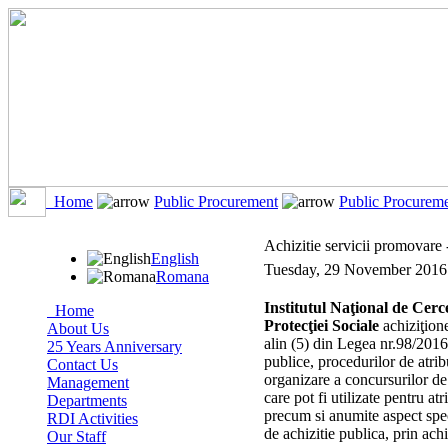
Home
Public Procurement
Public Procurem
Achizitie servicii promovare
English
Tuesday, 29 November 2016
Romana
Institutul Naţional de Cerce
Home
Protecţiei Sociale
achiziţione
About Us
alin (5) din Legea nr.98/2016,
25 Years Anniversary
publice, procedurilor de atrib
Contact Us
organizare a concursurilor de 
Management
care pot fi utilizate pentru at
Departments
precum si anumite aspect spec
RDI Activities
de achizitie publica, prin achi
Our Staff