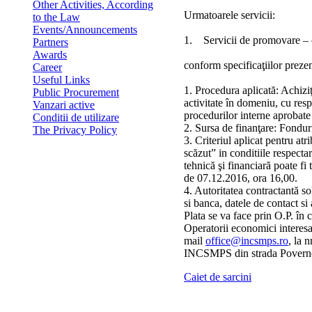
Other Activities, According
Urmatoarele servicii:
to the Law
Events/Announcements
1. Servicii de promovare 
Partners
Awards
conform specificaţiilor prezent
Career
Useful Links
1. Procedura aplicată: Achiziţ
Public Procurement
activitate în domeniu, cu res
Vanzari active
procedurilor interne aprobate
Conditii de utilizare
2. Sursa de finanţare: Fonduri
The Privacy Policy
3. Criteriul aplicat pentru atr
scăzut” in conditiile respectar
tehnică şi financiară poate fi
de 07.12.2016, ora 16,00.
4. Autoritatea contractantă so
si banca, datele de contact si 
Plata se va face prin O.P. în co
Operatorii economici interesaţ
mail
office@incsmps.ro
, la 
INCSMPS din strada Povernei
Caiet de sarcini