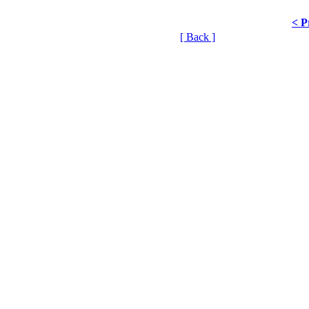
< P
[ Back ]