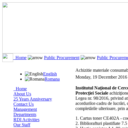
Home
Public Procurement
Public Procurem
Achizitie materiale consumab
English
Monday, 19 December 2016
Romana
Institutul Naţional de Cerce
Home
Protecţiei Sociale
achiziţione
About Us
Legea nr. 98/2016, privind atr
25 Years Anniversary
acordurilor-cadru de lucrări, 
Contact Us
completările ulterioare, prin 
Management
Departments
1. Cartus toner CE402A - 
RDI Activities
2. Bibliorafturi plastifiate
Our Staff