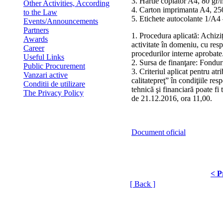
3. Hartie copiator A4, 80 g
Other Activities, According
4. Carton imprimanta A4, 2
to the Law
5. Etichete autocolante 1/
Events/Announcements
Partners
1. Procedura aplicată: Achiziţ
Awards
activitate în domeniu, cu resp
Career
procedurilor interne aprobate
Useful Links
2. Sursa de finanţare: Fondu
Public Procurement
3. Criteriul aplicat pentru atr
Vanzari active
calitatepreţ” în condiţiile resp
Conditii de utilizare
tehnică şi financiară poate fi
The Privacy Policy
de 21.12.2016, ora 11,00.
Document oficial
< P
[ Back ]