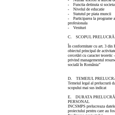
- Functia detinuta si societa
- Nivelul de educatie
- Statutul pe piata muncii
- Participarea la programe a
profesionala
- Venituri
C. SCOPUL PRELUCRĂ
În conformitate cu art. 3 di
obiectul principal de activitate
cercetări cu caracter teoretic 
privind managementul resurse
socială în România”
D. TEMEIUL PRELUCRĂ
Temeiul legal al prelucrarii d
scopului mai sus indicat
E. DURATA PRELUCRĂ
PERSONAL
INCSMPS prelucreaza datele c
proiectului pentru care au fos