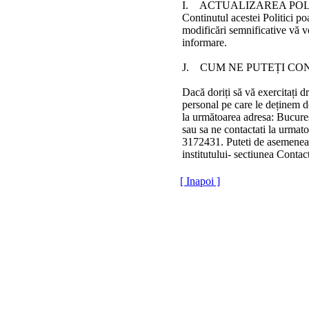
I. ACTUALIZAREA POL
Continutul acestei Politici poa
modificări semnificative vă 
informare.
J. CUM NE PUTEȚI CO
Dacă doriți să vă exercitați d
personal pe care le deținem 
la următoarea adresa: Bucureșt
sau sa ne contactati la urma
3172431. Puteti de asemenea 
institutului- sectiunea Contac
[ Inapoi ]