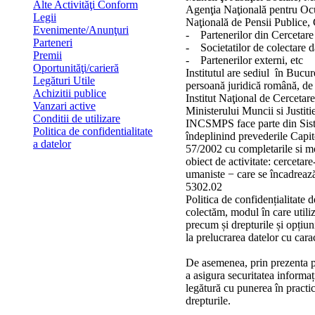
Alte Activităţi Conform
Agenţia Naţională pentru O
Legii
Naţională de Pensii Publice,
Evenimente/Anunţuri
- Partenerilor din Cercetare
Parteneri
- Societatilor de colectare d
Premii
- Partenerilor externi, etc
Oportunităţi/carieră
Institutul are sediul în Bucure
Legături Utile
persoană juridică română, de 
Achizitii publice
Institut Naţional de Cerceta
Vanzari active
Ministerului Muncii si Justit
Conditii de utilizare
INCSMPS face parte din Sist
Politica de confidentialitate
îndeplinind prevederile Capito
a datelor
57/2002 cu completarile si m
obiect de activitate: cercetare
umaniste − care se încadr
5302.02
Politica de confidențialitate d
colectăm, modul în care utiliz
precum și drepturile și opțiun
la prelucrarea datelor cu cara
De asemenea, prin prezenta po
a asigura securitatea informaț
legătură cu punerea în practic
drepturile.