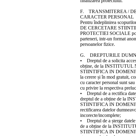
finalizarea proiectului.
F. TRANSMITEREA / D
CARACTER PERSONAL
Pentru îndeplinirea scopur
DE CERCETARE STIINTI
PROTECTIEI SOCIALE poate d
parteneri, intr-un format anon
persoanelor fizice.
G. DREPTURILE DUM
• Dreptul de a solicita accesu
obține, de la INSTITU
STIINTIFICA IN DOMENI
la cerere și în mod gratuit, 
cu caracter personal sunt sau 
cu privire la respectiva preluc
• Dreptul de a rectifica dat
dreptul de a obține de 
STIINTIFICA IN DOMENI
rectificarea datelor dumneavo
incorecte/incomplete;
• Dreptul de a șterge datele
de a obține de la INST
STIINTIFICA IN DOMENI