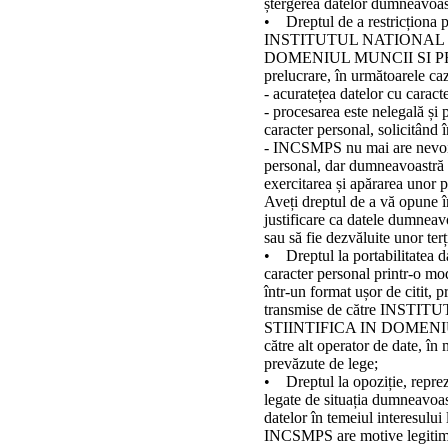
ștergerea datelor dumneavoas
• Dreptul de a restricționa p
INSTITUTUL NATIONAL 
DOMENIUL MUNCII SI PRO
prelucrare, în următoarele caz
- acuratețea datelor cu carac
- procesarea este nelegală și 
caracter personal, solicitând î
- INCSMPS nu mai are nevoie
personal, dar dumneavoastră so
exercitarea și apărarea unor pr
Aveți dreptul de a vă opune î
justificare ca datele dumneavo
sau să fie dezvăluite unor ter
• Dreptul la portabilitatea da
caracter personal printr-o mod
într-un format ușor de citit, p
transmise de către INS
STIINTIFICA IN DOMENI
către alt operator de date, în 
prevăzute de lege;
• Dreptul la opoziție, reprez
legate de situația dumneavoast
datelor în temeiul interesului
INCSMPS are motive legitime ș