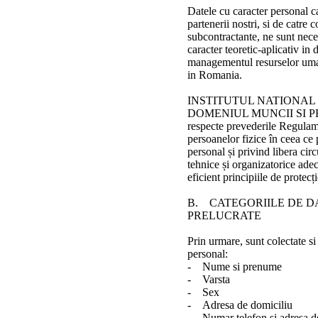
Datele cu caracter personal c
partenerii nostri, si de catre 
subcontractante, ne sunt neces
caracter teoretic-aplicativ in
managementul resurselor uman
in Romania.
INSTITUTUL NATIONAL 
DOMENIUL MUNCII SI PRO
respecte prevederile Regulam
persoanelor fizice în ceea ce 
personal și privind libera cir
tehnice și organizatorice ade
eficient principiile de protecț
B. CATEGORIILE DE D
PRELUCRATE
Prin urmare, sunt colectate si
personal:
- Nume si prenume
- Varsta
- Sex
- Adresa de domiciliu
- Numar telefon si adresa d