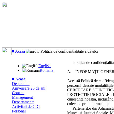
■ Acasă
Politica de confidentialitate a datelor
Politica de confidențialita
English
Romana
A. INFORMAȚII GENE
■ Acasă
Această Politică de confidenția
Despre noi
personal descrie modalită
Aniversare 25 de ani
CERCETARE STIINTIFIC
Contact
PROTECTIEI SOCIALE - INCS
Management
cunoștința noastră, incluzând 
Departamente
colectate prin intermediul:
Activitati de CDI
- Partenerilor din Administra
Personal
Muncii şi Justiţiei Sociale, 