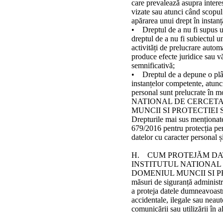
care prevalează asupra interese
vizate sau atunci când scopul 
apărarea unui drept în instan
• Dreptul de a nu fi supus un
dreptul de a nu fi subiectul u
activități de prelucrare automa
produce efecte juridice sau v
semnificativă;
• Dreptul de a depune o plân
instanțelor competente, atunc
personal sunt prelucrate în
NATIONAL DE CERCETAR
MUNCII SI PROTECTIEI 
Drepturile mai sus menționat
679/2016 pentru protecția per
datelor cu caracter personal și
H. CUM PROTEJĂM DA
INSTITUTUL NATIONAL 
DOMENIUL MUNCII SI PRO
măsuri de siguranță administra
a proteja datele dumneavoastr
accidentale, ilegale sau neautor
comunicării sau utilizării în a