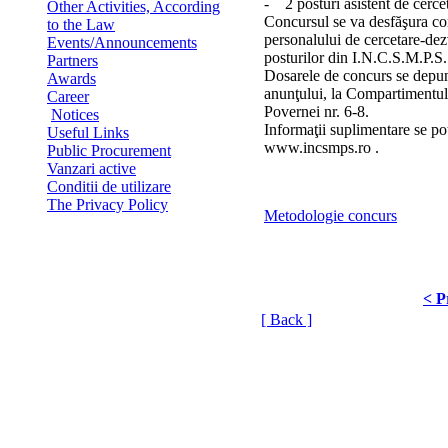
- 2 posturi asistent de cerc
Other Activities, According
Concursul se va desfăşura co
to the Law
personalului de cercetare-dez
Events/Announcements
posturilor din I.N.C.S.M.P.S.
Partners
Dosarele de concurs se depun 
Awards
anunţului, la Compartimentul
Career
Povernei nr. 6-8.
Notices
Informaţii suplimentare se pot
Useful Links
www.incsmps.ro .
Public Procurement
Vanzari active
Conditii de utilizare
The Privacy Policy
Metodologie concurs
< P
[ Back ]