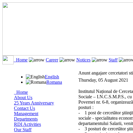
Home
Career
Notices
Staff
Anunt angajare cercetatori stii
English
Thursday, 05 August 2021
Romana
Institutul Național de Cerceta
Home
Sociale – I.N.C.S.M.P.S., cu 
About Us
Povernei nr. 6-8, organizeaz
25 Years Anniversary
posturi :
Contact Us
- 1 post de cercetător ştiinţi
Management
sociale - specialitatea econom
Departments
departamentului Salarii, venitu
RDI Activities
- 3 posturi de cercetător ştiin
Our Staff