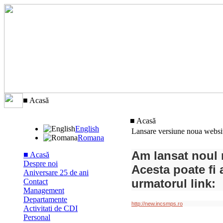
■ Acasă
■ Acasă
English
Lansare versiune noua websi
Romana
Am lansat noul 
■ Acasă
Despre noi
Acesta poate fi
Aniversare 25 de ani
urmatorul link:
Contact
Management
Departamente
http://new.incsmps.ro
Activitati de CDI
Personal