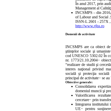
În anul 2017, prin audit
Management al Calităţi
INCSMPS – din 2016, e
of Labour and Social 
ISSN-L 2601 - 257X ,
http://www.rjlss.ro
Domenii de activitate
INCSMPS are ca obiect de ac
ştiinţelor sociale şi umani
cod UNESCO 5302.02 În conf
nr. 1773/21.10.2004− obiectul
“realizare de studii şi cercet
interes naţional privind m
socială şi protecţia social
principal de activitate− se au
Obiective generale:
Consolidarea expertize
domeniul muncii şi prot
Valorificarea rezulta
cercetare− prin transfer
Integrarea institutului 
UE− pentru susţinerea