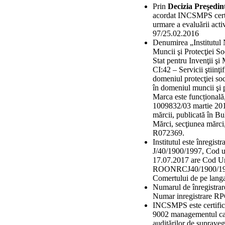
Prin
Decizia Preşedin
acordat INCSMPS certif
urmare a evaluării acti
97/25.02.2016
Denumirea „Institutul 
Muncii şi Protecţiei So
Stat pentru Invenţii şi
CI:42 – Servicii ştiinţif
domeniul protecţiei soci
în domeniul muncii şi pr
Marca este funcțională
1009832/03 martie 2016.
mărcii, publicată în Bul
Mărci, secţiunea mărci
R072369.
Institutul este înregist
J/40/1900/1997, Cod u
17.07.2017 are Cod Un
ROONRCJ40/1900/1997,
Comertului de pe langa
Numarul de înregistrare
Numar inregistrare RP
INCSMPS este certifi
9002 managementul cali
auditărilor de suprave