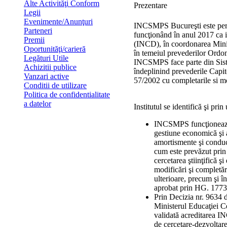
Alte Activităţi Conform
Prezentare
Legii
Evenimente/Anunţuri
INCSMPS Bucureşti este pers
Parteneri
funcţionând în anul 2017 ca i
Premii
(INCD), în coordonarea Minis
Oportunităţi/carieră
în temeiul prevederilor Ordon
Legături Utile
INCSMPS face parte din Sist
Achizitii publice
îndeplinind prevederile Capito
Vanzari active
57/2002 cu completarile si mod
Conditii de utilizare
Politica de confidentialitate
a datelor
Institutul se identifică şi prin
INCSMPS funcţionează ş
gestiune economică şi 
amortismente şi conduc
cum este prevăzut pri
cercetarea ştiinţifică ş
modificări şi completăr
ulterioare, precum şi
aprobat prin HG. 1773
Prin Decizia nr. 9634 
Ministerul Educaţiei Cer
validată acreditarea 
de cercetare-dezvoltare