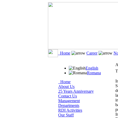
Home
Career
No
A
English
T
Romana
I
Home
S
About Us
d
25 Years Anniversary
l
Contact Us
i
Management
b
Departments
p
RDI Activities
I
Our Staff