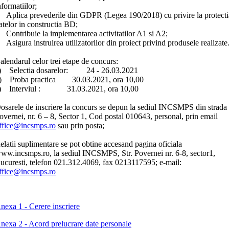
nformatiilor;
 Aplica prevederile din GDPR (Legea 190/2018) cu privire la protecti
atelor in constructia BD;
 Contribuie la implementarea activitatilor A1 si A2;
 Asigura instruirea utilizatorilor din proiect privind produsele realizate
alendarul celor trei etape de concurs:
) Selectia dosarelor: 24 - 26.03.2021
) Proba practica 30.03.2021, ora 10,00
) Interviul : 31.03.2021, ora 10,00
osarele de inscriere la concurs se depun la sediul INCSMPS din strada
overnei, nr. 6 – 8, Sector 1, Cod postal 010643, personal, prin email
ffice@incsmps.ro
sau prin posta;
elatii suplimentare se pot obtine accesand pagina oficiala
ww.incsmps.ro, la sediul INCSMPS, Str. Povernei nr. 6-8, sector1,
ucuresti, telefon 021.312.4069, fax 0213117595; e-mail:
ffice@incsmps.ro
nexa 1 - Cerere inscriere
nexa 2 - Acord prelucrare date personale