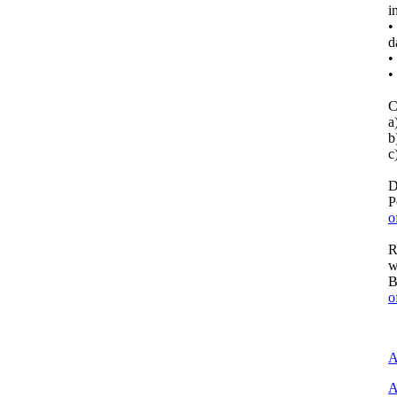
i
•
d
•
•
C
a
b
c
D
P
o
R
w
B
o
A
A