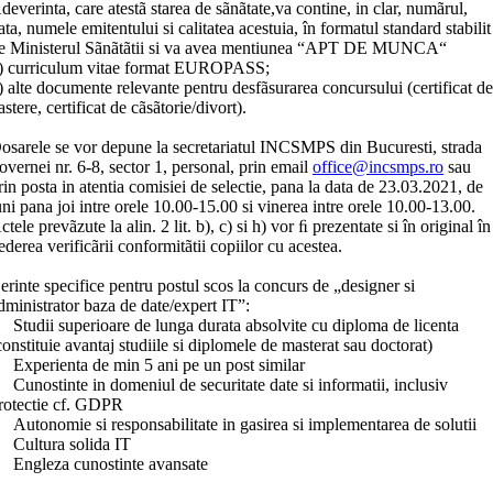
deverinta, care atestã starea de sãnãtate,va contine, in clar, numãrul,
ata, numele emitentului si calitatea acestuia, în formatul standard stabilit
e Ministerul Sãnãtãtii si va avea mentiunea “APT DE MUNCA“
) curriculum vitae format EUROPASS;
) alte documente relevante pentru desfãsurarea concursului (certificat de
astere, certificat de cãsãtorie/divort).
osarele se vor depune la secretariatul INCSMPS din Bucuresti, strada
overnei nr. 6-8, sector 1, personal, prin email
office@incsmps.ro
sau
rin posta in atentia comisiei de selectie, pana la data de 23.03.2021, de
uni pana joi intre orele 10.00-15.00 si vinerea intre orele 10.00-13.00.
ctele prevãzute la alin. 2 lit. b), c) si h) vor ﬁ prezentate si în original în
ederea verificãrii conformitãtii copiilor cu acestea.
erinte specifice pentru postul scos la concurs de „designer si
dministrator baza de date/expert IT”:
 Studii superioare de lunga durata absolvite cu diploma de licenta
constituie avantaj studiile si diplomele de masterat sau doctorat)
 Experienta de min 5 ani pe un post similar
 Cunostinte in domeniul de securitate date si informatii, inclusiv
rotectie cf. GDPR
 Autonomie si responsabilitate in gasirea si implementarea de solutii
 Cultura solida IT
 Engleza cunostinte avansate