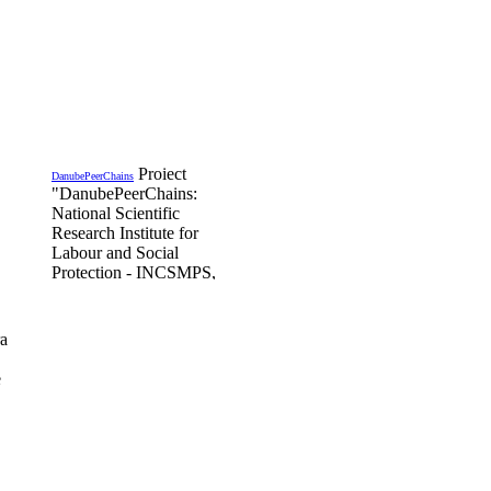
Proiect
DanubePeerChains
"DanubePeerChains:
National Scientific
Research Institute for
Labour and Social
Protection - INCSMPS,
is Romanian partner in
the project funded by the
Transregational Interreg
Danube Program,
ra
DanubePeerChains,
DTP3-497-1.2
e
Details...