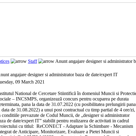
tices
Staff
Anunt angajare designer si administrator b
nunt angajare designer si administrator baza de date/expert IT
uesday, 09 March 2021
nstitutul National de Cercetare Stiintificã în domeniul Muncii si Protecti
ociale – INCSMPS, organizeazã concurs pentru ocuparea pe durata
eterminata, pana la data de 31.07.2022 (cu posibilitatea prelungirii pana
a data de 31.08.2022) a unui post contractual cu timp partial de 4 ore/zi,
n conditiile prevazute de Codul Muncii, de „designer si administrator
aza de date/expert IT” stabilit pentru realizarea de activitati in cadrul
roiectului cu titlul: ReCONECT - Adaptare la Schimbare - Mecanism
ntegrat de Anticipare, Monitorizare, Evaluare a Pietei Muncii si