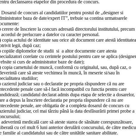
entru declansarea etapelor din procedura de concurs.
I Dosarul de concurs al candidatiilor pentru postul de „designer si
dministrator baza de date/expert IT”, trebuie sa contina urmatoarele
ocumente:
) cerere de înscriere la concurs adresatã directorului institutului, precum
i acordul de prelucrare a datelor cu caracter personal.
) copia actului de identitate sau orice alt document care atestã identitatea
otrivit legii, dupã caz;
) copiile diplomelor de studii si a altor documente care atesta
pecializatori corelate cu cerintele postului pentru care se aplica (designe
ebsite si curs de administrator baze de date);
) copia carnetului de muncã, conformã cu originalul, sau, dupã caz, o
deverintã care sã ateste vechimea în muncã, în meserie si/sau în
pecialitatea studiilor;
) cazierul judiciar sau o declaratie pe propria rãspundere cã nu are
ntecedente penale care sã-l facã incompatibil cu functia pentru care
andideazã; candidatul declarat admis dupa etapa de selectie a dosarelor,
are a depus la înscriere declaratia pe propria rãspundere cã nu are
ntecedente penale, are obligatia de a completa dosarul de concurs cu
azierului judiciar, cel mai târziu pânã la data desfãsurãrii primei probe a
oncursului;
) adeverintã medicalã care sã ateste starea de sãnãtate corespunzãtoare,
liberatã cu cel mult 6 luni anterior derulãrii concursului, de cãtre medicu
e familie al candidatului sau de cãtre unitãtile sanitare abilitate.