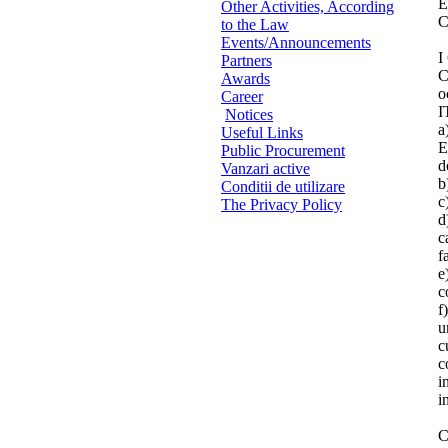
E
Other Activities, According
C
to the Law
Events/Announcements
I
Partners
C
Awards
o
Career
I
Notices
a
Useful Links
E
Public Procurement
d
Vanzari active
b
Conditii de utilizare
c
The Privacy Policy
d
c
f
e
c
f
u
c
c
i
i
C