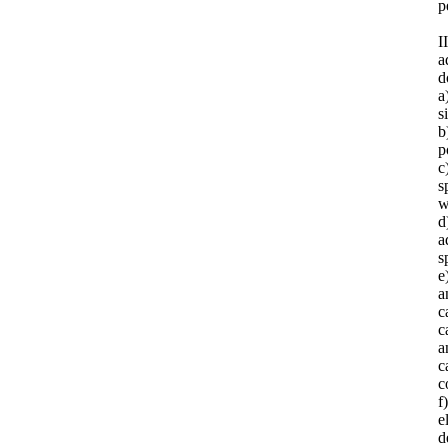
p
I
a
d
a
s
b
p
c
s
w
d
a
s
e
a
c
c
a
c
c
f
e
d