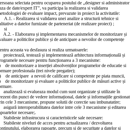
ersoana selectata pentru ocuparea postului de „designer si administrator
aza de date/expert IT”, va participa la realizarea si validarea
etodologiei de evaluare impact, prevazute in proiect la activitatile:
 A.1. - Realizarea si validarea unei analize a structurii tehnice si
alitative a datelor furnizate de parteneriat (de realizare proiect) ;
si
 A.2. - Elaborarea și implementarea mecanismelor de monitorizare și
valuare a politicilor publice și de anticipare a nevoilor de competențe
entru aceasta va desfasura si realiza urmatoarele:
 proiecteazã, testeazã și implementeazã arhitectura informaționalã și
rogramele necesare pentru funcționarea a 3 mecanisme:
) de monitorizare a inserției absolvenților programelor de educatie si
ormare profesionala (trei nivele pregatire);
) de anticipare a nevoii de calificare si competente pe piata muncii,
) de monitorizare și evaluare a politicilor publice de mãsuri active și
ormare.
 analizeazã si evalueaza modul cum sunt organizate și utilizate în
rezent din punct de vedere informațional, datele și informațiile gestionat
rin cele 3 mecanisme, propune solutii de corectie sau imbunatatire;
 asigurã interoperabilitatea datelor intre cele 3 mecanisme și editarea
apoartelor necesare;.
 Stabileste infrastrucura si caracteristicele sale necesare:
 Stabileste niveluri de acces pentru actualizarea / dezvoltarea
onținutului, elaborarea rapoarte, precum si de securitate a datelor si