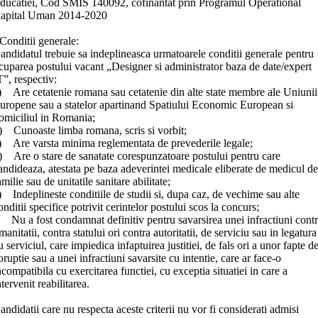
ducatiei, Cod SMIS 140092, cofinantat prin Programul Operational
apital Uman 2014-2020
 Conditii generale:
andidatul trebuie sa indeplineasca urmatoarele conditii generale pentru
cuparea postului vacant „Designer si administrator baza de date/expert
T”, respectiv:
) Are cetatenie romana sau cetatenie din alte state membre ale Uniunii
uropene sau a statelor apartinand Spatiului Economic European si
omiciliul in Romania;
) Cunoaste limba romana, scris si vorbit;
) Are varsta minima reglementata de prevederile legale;
) Are o stare de sanatate corespunzatoare postului pentru care
andideaza, atestata pe baza adeverintei medicale eliberate de medicul de
amilie sau de unitatile sanitare abilitate;
) Indeplineste conditiile de studii si, dupa caz, de vechime sau alte
onditii specifice potrivit cerintelor postului scos la concurs;
) Nu a fost condamnat definitiv pentru savarsirea unei infractiuni cont
manitatii, contra statului ori contra autoritatii, de serviciu sau in legatura
u serviciul, care impiedica infaptuirea justitiei, de fals ori a unor fapte d
oruptie sau a unei infractiuni savarsite cu intentie, care ar face-o
ncompatibila cu exercitarea functiei, cu exceptia situatiei in care a
ntervenit reabilitarea.
andidatii care nu respecta aceste criterii nu vor fi considerati admisi